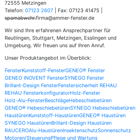
72555 Metzingen
Telefon:
07123 2607
| Fax: 07123 41475 |
spamabwehr.
firma@ammer-fenster.de
Wir sind Ihre erfahrenen Ansprechpartner für
Reutlingen, Stuttgart, Metzingen, Esslingen und
Umgebung. Wir freuen uns auf Ihren Anruf.
Unser Produktangebot im Überblick:
Fenster
Kunststoff-Fenster
GENEO® Fenster
GENEO INOVENT Fenster
SYNEGO Fenster
Brillant-Design Fenster
Fenstersicherheit REHAU
REHAU Fensterkonfigurator
Holz-Fenster
Holz-Alu-Fenster
Beschläge
Hebeschiebetüren
GENEO® Hebeschiebetüren
SYNEGO Hebeschiebetüren
Haustüren
Kunststoff-Haustüren
GENEO® Haustüren
SYNEGO Haustüren
Brillant-Design Haustüren
RAUCERO
Alu-Haustüren
Insektenschutz
Sonnenschutz
Motoren/Steuerung
Pflege und Wartung